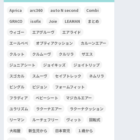
Aprica
arc360
auto N second
Combi
GRACO
isofix
Joie
LEAMAN
まとめ
ウィゴー
エアグルーヴ
エアライド
エールベベ
オプティアクッション
カルーンエアー
クルット
クルムーヴ
クルリラ
ザエス
ジュニアシート
ジョイキッズ
ジョイトリップ
スゴカル
スムーヴ
セイブトレック
ネムリラ
ビングル
ピジョン
フォームフィット
フラディア
ベビーシート
マジカルエアー
ユラリズム
ラクーナエアー
ラクーナクッション
リーマン
ルーチェフリー
ヴィット
回転式
大和屋
新生児から
日本育児
１歳から