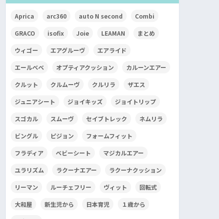
Aprica
arc360
auto N second
Combi
GRACO
isofix
Joie
LEAMAN
まとめ
ウィゴー
エアグルーヴ
エアライド
エールベベ
オプティアクッション
カルーンエアー
クルット
クルムーヴ
クルリラ
ザエス
ジュニアシート
ジョイキッズ
ジョイトリップ
スゴカル
スムーヴ
セイブトレック
ネムリラ
ビングル
ピジョン
フォームフィット
フラディア
ベビーシート
マジカルエアー
ユラリズム
ラクーナエアー
ラクーナクッション
リーマン
ルーチェフリー
ヴィット
回転式
大和屋
新生児から
日本育児
１歳から