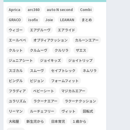
Aprica
arc360
auto N second
Combi
GRACO
isofix
Joie
LEAMAN
まとめ
ウィゴー
エアグルーヴ
エアライド
エールベベ
オプティアクッション
カルーンエアー
クルット
クルムーヴ
クルリラ
ザエス
ジュニアシート
ジョイキッズ
ジョイトリップ
スゴカル
スムーヴ
セイブトレック
ネムリラ
ビングル
ピジョン
フォームフィット
フラディア
ベビーシート
マジカルエアー
ユラリズム
ラクーナエアー
ラクーナクッション
リーマン
ルーチェフリー
ヴィット
回転式
大和屋
新生児から
日本育児
１歳から